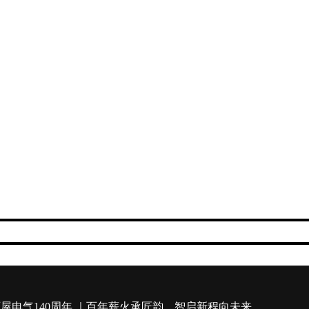
屋电气140周年 ｜百年薪火承匠韵，智启新程向未来