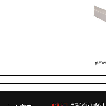
低压全封
07月09日
西屋公益行｜暖心赴