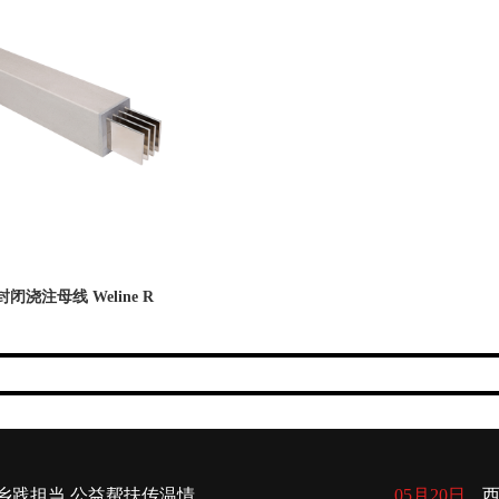
闭浇注母线 Weline R
乡践担当 公益帮扶传温情
05月20日
西